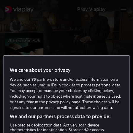
Prøv Viaplay
We care about your privacy
We and our
78
partners store and/or access information on a
device, such as unique IDs in cookies to process personal data.
You may accept or manage your choices by clicking below,
including your right to object where legitimate interest is used,
or at any time in the privacy policy page. These choices will be
Appaloosa
signaled to our partners and will not affect browsing data.
6.7
Drama
Krim
2008
1 t 50 min
15 år
We and our partners process data to provide:
HD
Use precise geolocation data. Actively scan device
characteristics for identification. Store and/or access