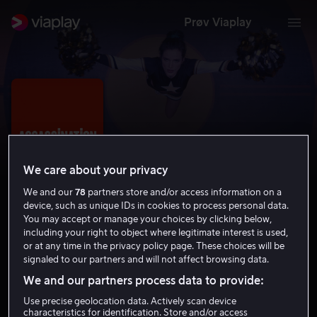
Prøv Viaplay
We care about your privacy
We and our
78
partners store and/or access information on a
device, such as unique IDs in cookies to process personal data.
You may accept or manage your choices by clicking below,
including your right to object where legitimate interest is used,
or at any time in the privacy policy page. These choices will be
Assassination Nation
signaled to our partners and will not affect browsing data.
6.0
Komedie
Krim
2018
1 t 43 min
15 år
We and our partners process data to provide:
HD
Use precise geolocation data. Actively scan device
characteristics for identification. Store and/or access