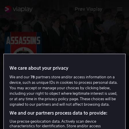
Prøv Viaplay
We care about your privacy
We and our
78
partners store and/or access information on a
device, such as unique IDs in cookies to process personal data.
You may accept or manage your choices by clicking below,
including your right to object where legitimate interest is used,
or at any time in the privacy policy page. These choices will be
Assassins
signaled to our partners and will not affect browsing data.
7.5
Dokumentar
2020
1 t 40 min
6 år
We and our partners process data to provide:
HD
Use precise geolocation data. Actively scan device
characteristics for identification. Store and/or access