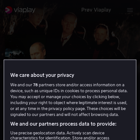
Prøv Viaplay
We care about your privacy
We and our
78
partners store and/or access information on a
device, such as unique IDs in cookies to process personal data.
You may accept or manage your choices by clicking below,
including your right to object where legitimate interest is used,
or at any time in the privacy policy page. These choices will be
Beck - Spor i mørket
signaled to our partners and will not affect browsing data.
6.2
Krim
Thriller
1998
1 t 26 min
15 år
We and our partners process data to provide:
HD
Use precise geolocation data. Actively scan device
characteristics for identification. Store and/or access