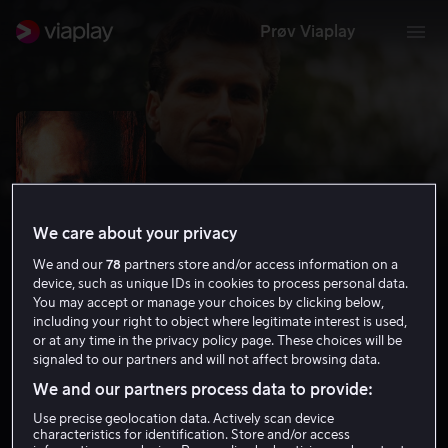
Prøv Viaplay
We care about your privacy
We and our
78
partners store and/or access information on a
device, such as unique IDs in cookies to process personal data.
You may accept or manage your choices by clicking below,
including your right to object where legitimate interest is used,
or at any time in the privacy policy page. These choices will be
Beck - The money man
signaled to our partners and will not affect browsing data.
We and our partners process data to provide:
6.5
Krim
Thriller
1998
1 t 26 min
15 år
Use precise geolocation data. Actively scan device
characteristics for identification. Store and/or access