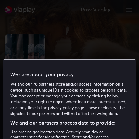
Prøv Viaplay
We care about your privacy
We and our
78
partners store and/or access information on a
device, such as unique IDs in cookies to process personal data.
You may accept or manage your choices by clicking below,
including your right to object where legitimate interest is used,
or at any time in the privacy policy page. These choices will be
Before I Fall
signaled to our partners and will not affect browsing data.
6.4
Drama
Thriller
2017
1 t 34 min
11 år
We and our partners process data to provide:
HD
Use precise geolocation data. Actively scan device
characteristics for identification. Store and/or access