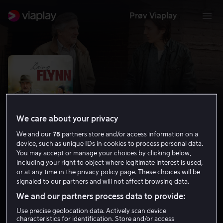
Prøv Viaplay
We care about your privacy
We and our
78
partners store and/or access information on a
device, such as unique IDs in cookies to process personal data.
You may accept or manage your choices by clicking below,
including your right to object where legitimate interest is used,
Being Flynn
or at any time in the privacy policy page. These choices will be
signaled to our partners and will not affect browsing data.
6.4
Drama
2012
1 t 37 min
15 år
We and our partners process data to provide:
HD
Use precise geolocation data. Actively scan device
characteristics for identification. Store and/or access