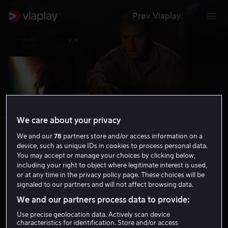
Prøv Viaplay
We care about your privacy
We and our
78
partners store and/or access information on a
device, such as unique IDs in cookies to process personal data.
You may accept or manage your choices by clicking below,
including your right to object where legitimate interest is used,
or at any time in the privacy policy page. These choices will be
Black Sea
signaled to our partners and will not affect browsing data.
6.4
Thriller
Eventyr
2014
1 t 49 min
15 år
We and our partners process data to provide:
HD
Use precise geolocation data. Actively scan device
characteristics for identification. Store and/or access