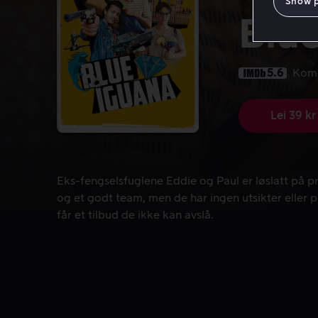
Show 
Blu
5.6
Kom
Lei 39 kr
Eks-fengselsfuglene Eddie og Paul er løslatt på prøv
Eks-fengselsfuglene Eddie og Paul er løslatt på 
og et godt team, men de har ingen utsikter eller plan
får et tilbud de ikke kan avslå.