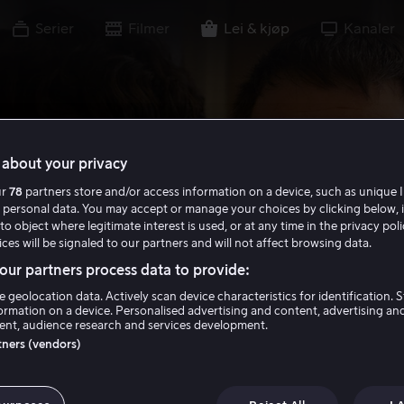
Serier
Filmer
Lei & kjøp
Kanaler
about your privacy
ur
78
partners store and/or access information on a device, such as unique I
 personal data. You may accept or manage your choices by clicking below, 
to object where legitimate interest is used, or at any time in the privacy pol
ces will be signaled to our partners and will not affect browsing data.
ur partners process data to provide:
e geolocation data. Actively scan device characteristics for identification. 
ormation on a device. Personalised advertising and content, advertising an
nt, audience research and services development.
rtners (vendors)