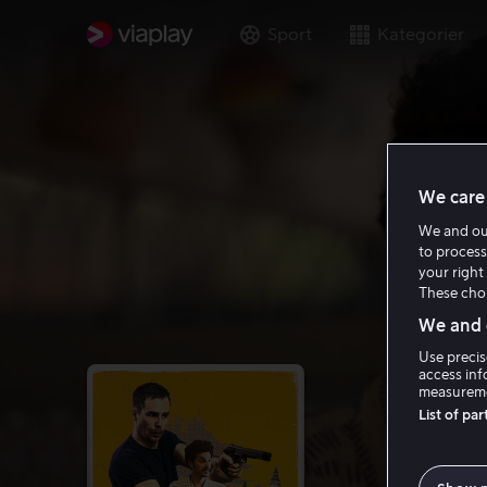
Sport
Kategorier
We care 
We and o
to process
your right 
These choi
We and o
Use precis
access inf
measureme
List of pa