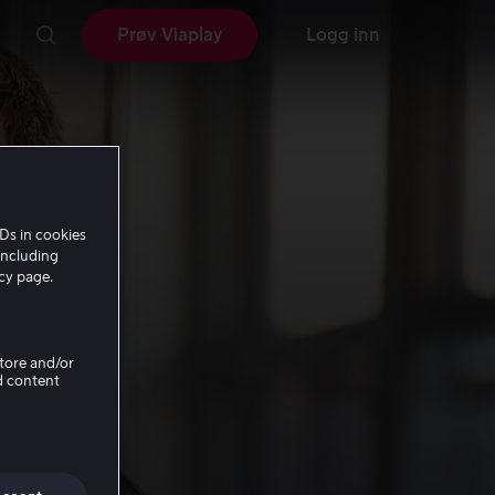
Prøv Viaplay
Logg inn
Ds in cookies
including
icy page.
Store and/or
d content