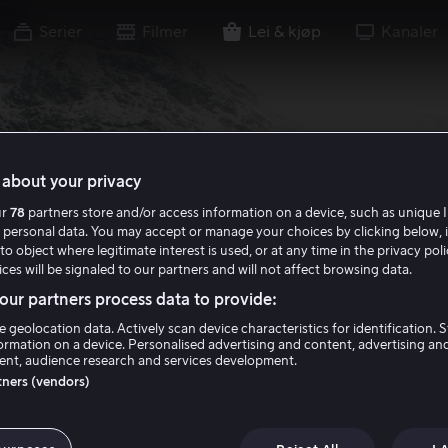
Serier
Filmer
Lei & kjøp
Kanaler
about your privacy
ur
78
partners store and/or access information on a device, such as unique I
 personal data. You may accept or manage your choices by clicking below, 
to object where legitimate interest is used, or at any time in the privacy pol
ces will be signaled to our partners and will not affect browsing data.
ur partners process data to provide:
e geolocation data. Actively scan device characteristics for identification. 
ormation on a device. Personalised advertising and content, advertising an
nt, audience research and services development.
rtners (vendors)