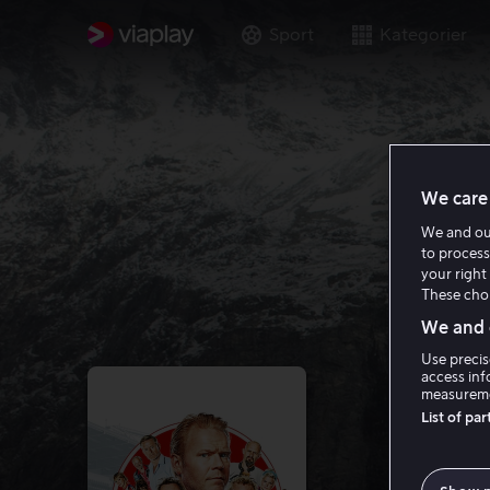
Sport
Kategorier
We care 
We and o
to process
your right 
These choi
We and o
Use precis
access inf
measureme
List of pa