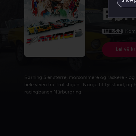
Show 
Bør
5.2
Kom
Lei 49 kr
Børning 3 er større, morsommere og raskere - og v
Børning 3 er større, morsommere og raskere - og 
hele veien fra Trollstigen i Norge til Tyskland, o
racingbanen Nürburgring.