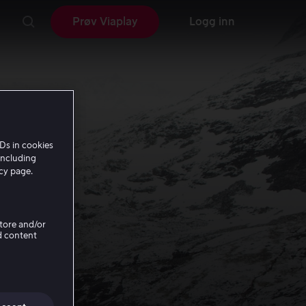
Prøv Viaplay
Logg inn
Ds in cookies
including
icy page.
Store and/or
d content