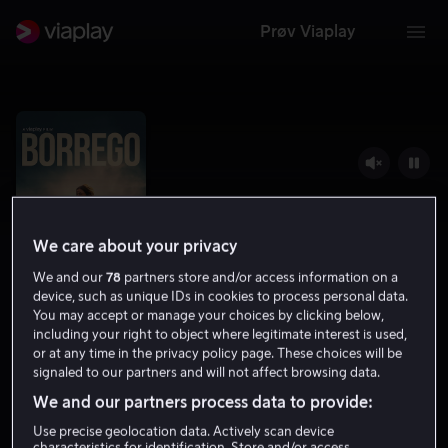
Prøv Viaplay
We care about your privacy
We and our
78
partners store and/or access information on a
device, such as unique IDs in cookies to process personal data.
You may accept or manage your choices by clicking below,
including your right to object where legitimate interest is used,
Borrego
or at any time in the privacy policy page. These choices will be
signaled to our partners and will not affect browsing data.
5.2
Thriller
2022
1 t 37 min
15 år
We and our partners process data to provide:
HD
Use precise geolocation data. Actively scan device
characteristics for identification. Store and/or access