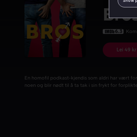
Show 
Bro
6.3
Kom
Lei 49 kr
En homofil podkast-kjendis som aldri har vært forelsk
En homofil podkast-kjendis som aldri har vært fore
noen og blir nødt til å ta tak i sin frykt for forplikte