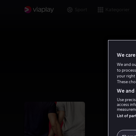
Sport
Kategorier
We care 
We and o
to process
your right 
These choi
We and o
Use precis
access inf
measureme
List of pa