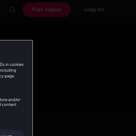
Prøv Viaplay
Logg inn
Ds in cookies
including
icy page.
Store and/or
d content