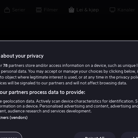
Serier
Filmer
Lei & kjøp
Kanaler
about your privacy
ur
78
partners store and/or access information on a device, such as unique I
 personal data. You may accept or manage your choices by clicking below, 
to object where legitimate interest is used, or at any time in the privacy pol
ces will be signaled to our partners and will not affect browsing data.
ur partners process data to provide:
e geolocation data. Actively scan device characteristics for identification. 
ormation on a device. Personalised advertising and content, advertising an
nt, audience research and services development.
rtners (vendors)