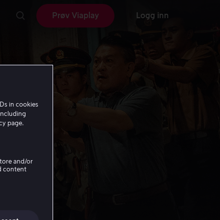
Prøv Viaplay
Logg inn
Ds in cookies
including
icy page.
Store and/or
d content