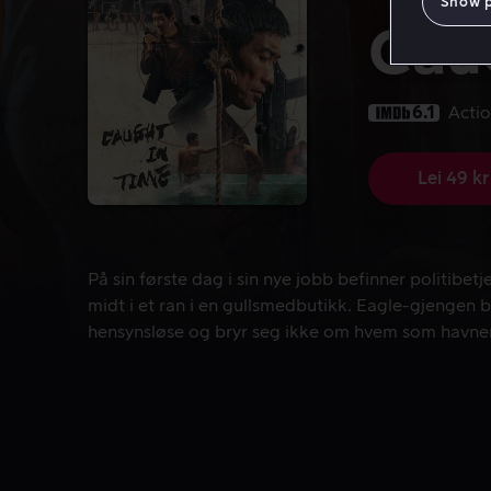
Show 
Cau
6.1
Acti
Lei 49 kr
På sin første dag i sin nye jobb befinner politibe
På sin første dag i sin nye jobb befinner politib
midt i et ran i en gullsmedbutikk. Eagle-gjengen b
hensynsløse og bryr seg ikke om hvem som havner 