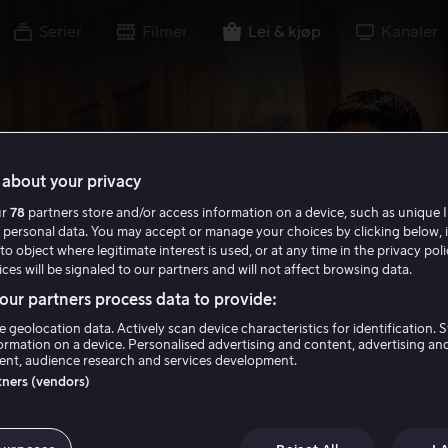
Serier
Filmer
Lei & kjøp
Kanaler
about your privacy
ur
78
partners store and/or access information on a device, such as unique I
 personal data. You may accept or manage your choices by clicking below, 
to object where legitimate interest is used, or at any time in the privacy pol
ces will be signaled to our partners and will not affect browsing data.
ur partners process data to provide:
e geolocation data. Actively scan device characteristics for identification. 
ormation on a device. Personalised advertising and content, advertising an
nt, audience research and services development.
rtners (vendors)