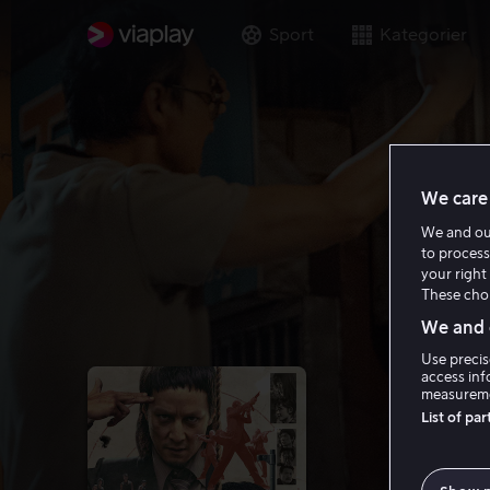
Sport
Kategorier
We care 
We and o
to process
your right 
These choi
We and o
Use precis
access inf
measureme
List of pa