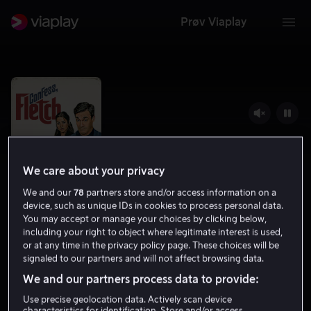
Prøv Viaplay
We care about your privacy
We and our
78
partners store and/or access information on a
device, such as unique IDs in cookies to process personal data.
You may accept or manage your choices by clicking below,
including your right to object where legitimate interest is used,
Confess, Fletch
or at any time in the privacy policy page. These choices will be
signaled to our partners and will not affect browsing data.
6.4
Komedie
Krim
2022
1 t 34 min
12 år
We and our partners process data to provide:
HD
Use precise geolocation data. Actively scan device
characteristics for identification. Store and/or access