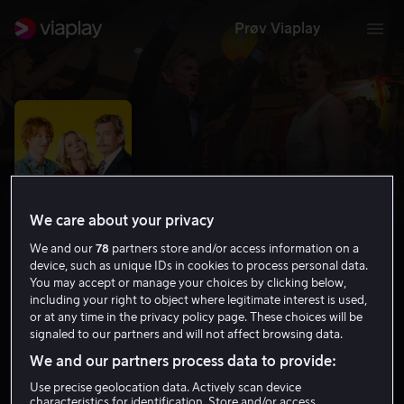
Prøv Viaplay
We care about your privacy
We and our
78
partners store and/or access information on a
device, such as unique IDs in cookies to process personal data.
You may accept or manage your choices by clicking below,
including your right to object where legitimate interest is used,
Crash Pad
or at any time in the privacy policy page. These choices will be
signaled to our partners and will not affect browsing data.
5.8
Komedie
2017
1 t 29 min
15 år
We and our partners process data to provide:
HD
Use precise geolocation data. Actively scan device
characteristics for identification. Store and/or access