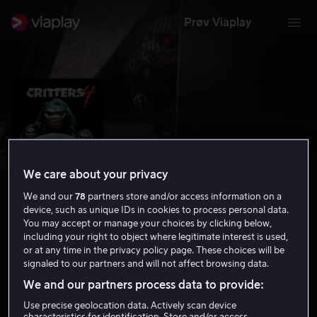
Prøv Viaplay
We care about your privacy
We and our
78
partners store and/or access information on a
device, such as unique IDs in cookies to process personal data.
You may accept or manage your choices by clicking below,
including your right to object where legitimate interest is used,
Critters 4
or at any time in the privacy policy page. These choices will be
signaled to our partners and will not affect browsing data.
4.1
Komedie
Grøsser
1992
1 t 30 min
15 år
We and our partners process data to provide:
HD
Use precise geolocation data. Actively scan device
characteristics for identification. Store and/or access