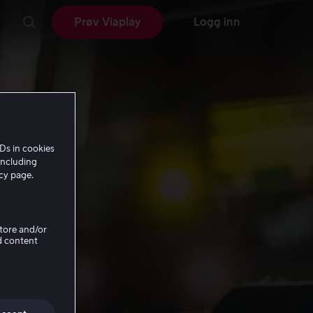
Prøv Viaplay
Logg inn
Ds in cookies
including
icy page.
Store and/or
d content