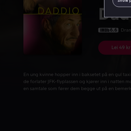
Show 
Dad
6.6
Dra
Lei 49 kr
En ung kvinne hopper inn i baksetet på en gul taxi
En ung kvinne hopper inn i baksetet på en gul taxi.
de forlater JFK-flyplassen og kjører inn i natten 
en samtale som fører dem begge ut på en bemerke