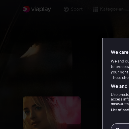
Sport
Kategorier
We care 
We and o
to process
your right 
These choi
We and o
Use precis
access inf
measureme
List of pa