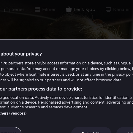
Serier
Filmer
Lei & kjøp
Kanaler
about your privacy
ur
78
partners store and/or access information on a device, such as unique I
 personal data. You may accept or manage your choices by clicking below, 
to object where legitimate interest is used, or at any time in the privacy pol
ces will be signaled to our partners and will not affect browsing data.
ur partners process data to provide:
e geolocation data. Actively scan device characteristics for identification. 
ormation on a device. Personalised advertising and content, advertising an
nt, audience research and services development.
rtners (vendors)