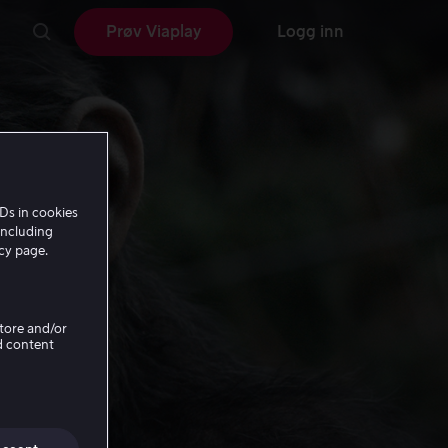
Prøv Viaplay
Logg inn
Ds in cookies
including
icy page.
Store and/or
d content
 the