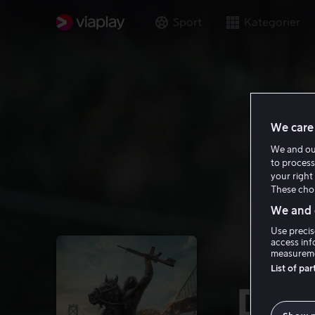
Sport
Kategorier
We care 
We and o
to process
your right 
These choi
We and o
Use precis
access inf
measureme
List of pa
Dawn