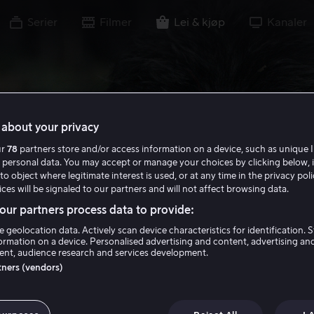
Serier
Filmer
Lei & kjøp
Kanaler
about your privacy
ur
78
partners store and/or access information on a device, such as unique I
 personal data. You may accept or manage your choices by clicking below, 
to object where legitimate interest is used, or at any time in the privacy pol
ces will be signaled to our partners and will not affect browsing data.
ur partners process data to provide:
e geolocation data. Actively scan device characteristics for identification. 
ormation on a device. Personalised advertising and content, advertising an
nt, audience research and services development.
rtners (vendors)
 of the Planet of