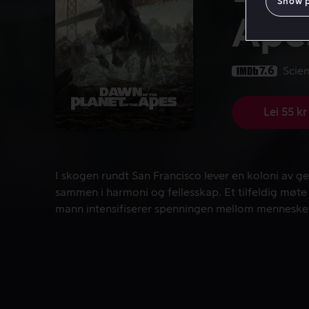
Show 
Ape
7.6
Scien
Lei 55 kr
I skogen rundt San Francisco lever en koloni av 
I skogen rundt San Francisco lever en koloni av ge
sammen i harmoni og fellesskap. Et tilfeldig møt
mann intensifiserer spenningen mellom mennesker