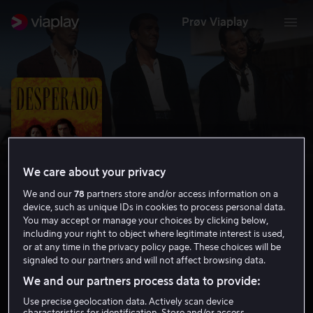
Prøv Viaplay
We care about your privacy
We and our
78
partners store and/or access information on a
device, such as unique IDs in cookies to process personal data.
You may accept or manage your choices by clicking below,
including your right to object where legitimate interest is used,
Desperado
or at any time in the privacy policy page. These choices will be
signaled to our partners and will not affect browsing data.
7.1
Romantikk
Action
1995
1 t 40 min
18 år
We and our partners process data to provide:
HD
Use precise geolocation data. Actively scan device
characteristics for identification. Store and/or access