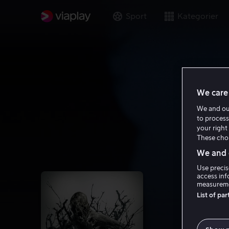
Sport
Kategorier
We care 
We and o
to process
your right 
These choi
We and o
Use precis
access inf
measureme
List of pa