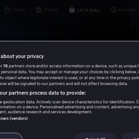
Serier
Filmer
Lei & kjøp
Kanaler
about your privacy
ur
78
partners store and/or access information on a device, such as unique I
 personal data. You may accept or manage your choices by clicking below, 
to object where legitimate interest is used, or at any time in the privacy pol
ces will be signaled to our partners and will not affect browsing data.
ur partners process data to provide:
e geolocation data. Actively scan device characteristics for identification. 
ormation on a device. Personalised advertising and content, advertising an
nt, audience research and services development.
rtners (vendors)