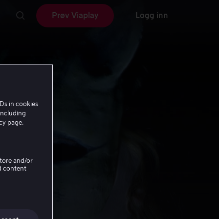
Prøv Viaplay
Logg inn
Ds in cookies
including
icy page.
Store and/or
d content