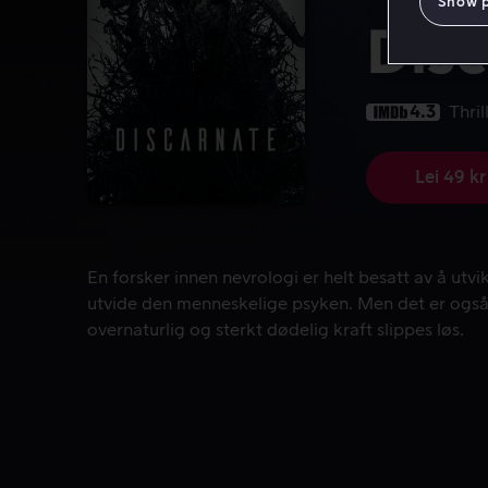
Show 
Dis
4.3
Thril
Lei 49 kr
En forsker innen nevrologi er helt besatt av å utv
En forsker innen nevrologi er helt besatt av å utv
utvide den menneskelige psyken. Men det er også 
overnaturlig og sterkt dødelig kraft slippes løs.