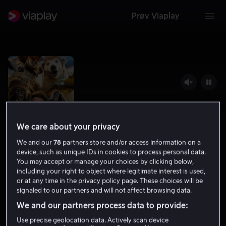
Prøv Viaplay
We care about your privacy
We and our
78
partners store and/or access information on a
device, such as unique IDs in cookies to process personal data.
You may accept or manage your choices by clicking below,
Dolittle
including your right to object where legitimate interest is used,
or at any time in the privacy policy page. These choices will be
5.6
Komedie
Familiefilm
2020
1 t 38 min
signaled to our partners and will not affect browsing data.
6 år
We and our partners process data to provide:
HD
Use precise geolocation data. Actively scan device