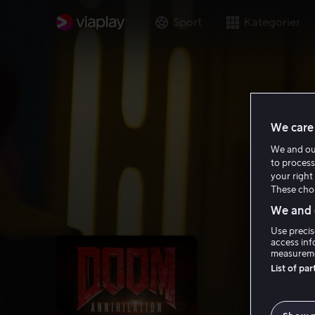
Sport
Kategorier
We care 
We and o
to process
your right 
These choi
We and o
Use precis
access inf
measureme
List of pa