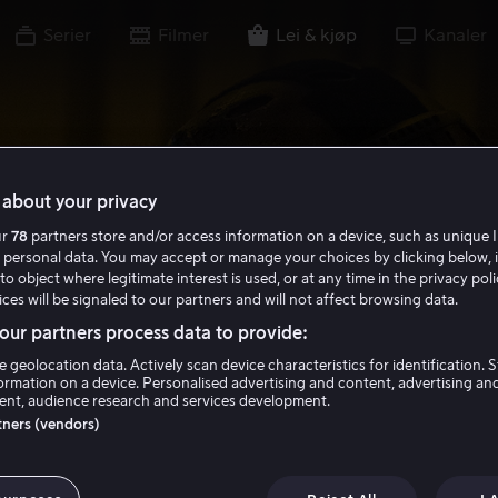
Serier
Filmer
Lei & kjøp
Kanaler
about your privacy
ur
78
partners store and/or access information on a device, such as unique I
 personal data. You may accept or manage your choices by clicking below, 
to object where legitimate interest is used, or at any time in the privacy pol
ces will be signaled to our partners and will not affect browsing data.
ur partners process data to provide:
e geolocation data. Actively scan device characteristics for identification. 
ormation on a device. Personalised advertising and content, advertising an
nt, audience research and services development.
rtners (vendors)