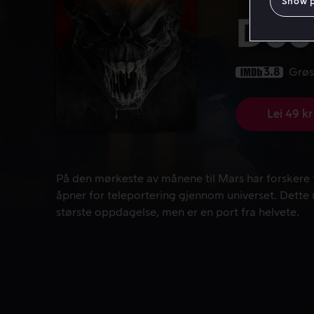
Show 
Doo
3.8
Grøs
Lei 49 kr
På den mørkeste av månene til Mars har forskere 
På den mørkeste av månene til Mars har forskere 
åpner for teleportering gjennom universet. Dett
største oppdagelse, men er en port fra helvete.