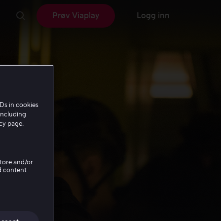
Prøv Viaplay
Logg inn
Ds in cookies
including
icy page.
Store and/or
d content