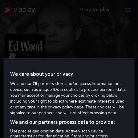
Prøv Viaplay
We care about your privacy
We and our
78
partners store and/or access information on a
device, such as unique IDs in cookies to process personal data.
You may accept or manage your choices by clicking below,
including your right to object where legitimate interest is used,
or at any time in the privacy policy page. These choices will be
Ed Wood
signaled to our partners and will not affect browsing data.
7.8
Drama
Komedie
1994
2 t 1 min
12 år
We and our partners process data to provide:
HD
Use precise geolocation data. Actively scan device
characteristics for identification. Store and/or access