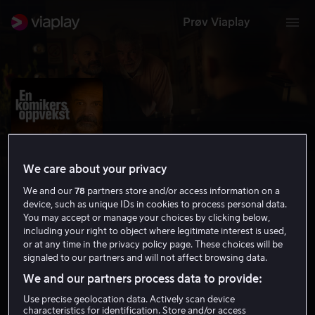
Prøv Viaplay
We care about your privacy
We and our
78
partners store and/or access information on a
device, such as unique IDs in cookies to process personal data.
You may accept or manage your choices by clicking below,
including your right to object where legitimate interest is used,
or at any time in the privacy policy page. These choices will be
En komikers oppvekst
signaled to our partners and will not affect browsing data.
6.4
Drama
2019
1 t 27 min
12 år
We and our partners process data to provide:
HD
Use precise geolocation data. Actively scan device
characteristics for identification. Store and/or access