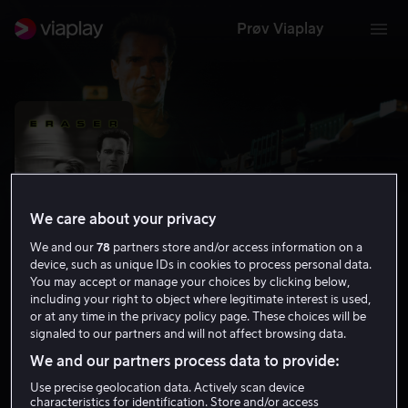
Prøv Viaplay
We care about your privacy
We and our
78
partners store and/or access information on a
device, such as unique IDs in cookies to process personal data.
You may accept or manage your choices by clicking below,
including your right to object where legitimate interest is used,
or at any time in the privacy policy page. These choices will be
Eraser
signaled to our partners and will not affect browsing data.
6.2
Thriller
Action
1996
1 t 49 min
15 år
We and our partners process data to provide:
HD
Use precise geolocation data. Actively scan device
characteristics for identification. Store and/or access