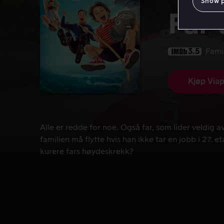
Show 
Far 
3.5
Famil
Kjøp Viap
Alle er redde for noe. Også far, som lider veldig a
Alle er redde for noe. Også far, som lider veldig
familien må flytte hvis han ikke tar en jobb i 27. et
kurere fars høydeskrekk?