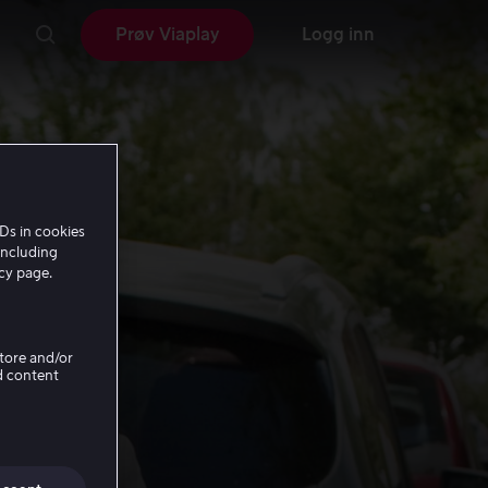
Prøv Viaplay
Logg inn
Ds in cookies
including
icy page.
Store and/or
d content