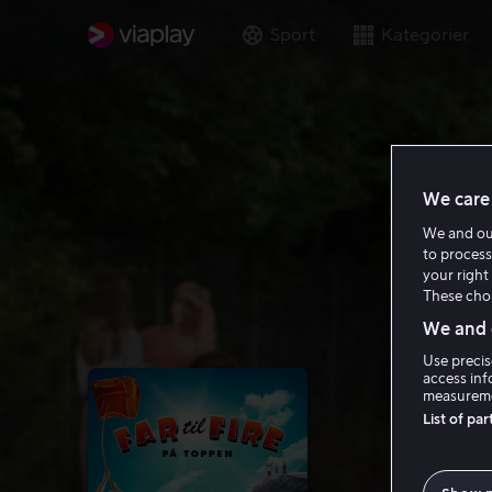
Sport
Kategorier
We care 
We and o
to process
your right 
These choi
We and o
Use precis
access inf
measureme
List of pa