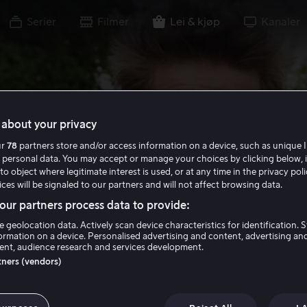
Serier
Filmer
Lei & kjøp
Kanaler
about your privacy
ur
78
partners store and/or access information on a device, such as unique I
 personal data. You may accept or manage your choices by clicking below, 
to object where legitimate interest is used, or at any time in the privacy pol
ces will be signaled to our partners and will not affect browsing data.
ur partners process data to provide:
e geolocation data. Actively scan device characteristics for identification. 
ormation on a device. Personalised advertising and content, advertising an
nt, audience research and services development.
rtners (vendors)