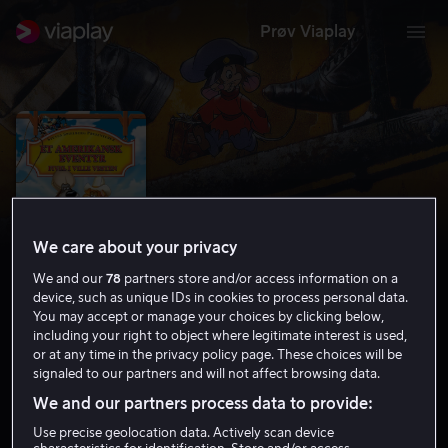
Prøv Viaplay
We care about your privacy
We and our
78
partners store and/or access information on a
device, such as unique IDs in cookies to process personal data.
You may accept or manage your choices by clicking below,
including your right to object where legitimate interest is used,
Fivel i ville vesten
or at any time in the privacy policy page. These choices will be
signaled to our partners and will not affect browsing data.
6.5
Familiefilm
Barnefilm
1991
1 t 11 min
We and our partners process data to provide:
Tillatt for alle
Use precise geolocation data. Actively scan device
HD