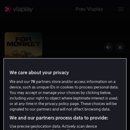
Prøv Viaplay
We care about your privacy
We and our
78
partners store and/or access information on a
device, such as unique IDs in cookies to process personal data.
You may accept or manage your choices by clicking below,
including your right to object where legitimate interest is used,
Før mørket
or at any time in the privacy policy page. These choices will be
signaled to our partners and will not affect browsing data.
6.9
Drama
Thriller
2025
1 t 25 min
12 år
We and our partners process data to provide:
UHD
Use precise geolocation data. Actively scan device