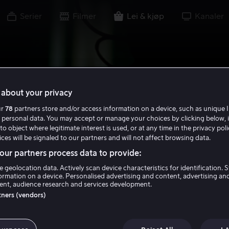
Serier
Filmer
Lei & kjøp
Kanaler
about your privacy
ur
78
partners store and/or access information on a device, such as unique I
 personal data. You may accept or manage your choices by clicking below, 
to object where legitimate interest is used, or at any time in the privacy pol
ces will be signaled to our partners and will not affect browsing data.
ur partners process data to provide:
e geolocation data. Actively scan device characteristics for identification. 
ormation on a device. Personalised advertising and content, advertising an
nt, audience research and services development.
rtners (vendors)