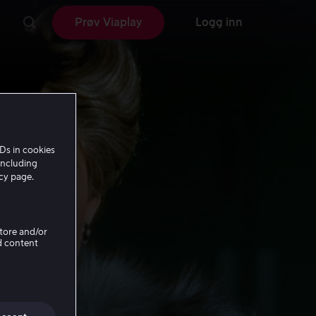
Prøv Viaplay
Logg inn
Ds in cookies
including
icy page.
Store and/or
d content