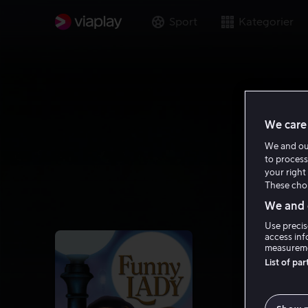
Sport
Kategorier
We care 
We and o
to process
your right 
These choi
We and o
Use precis
access inf
measureme
List of pa