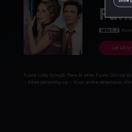
Show 
Fun
6.2
Kom
Lei 49 kr
Funny Lady foregår flere år etter Funny Girl og s
Funny Lady foregår flere år etter Funny Girl og sk
– både personlig og – til sin andre ektemann, sh