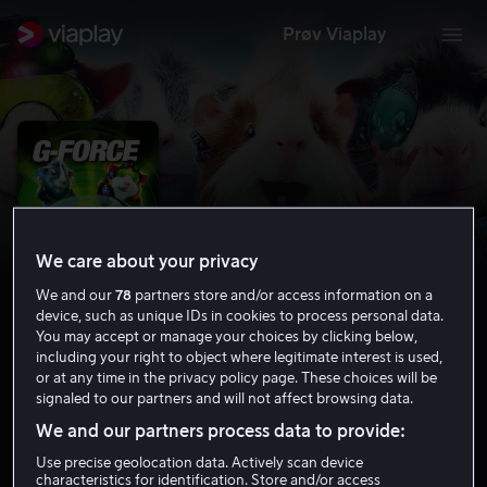
Prøv Viaplay
We care about your privacy
We and our
78
partners store and/or access information on a
device, such as unique IDs in cookies to process personal data.
You may accept or manage your choices by clicking below,
including your right to object where legitimate interest is used,
or at any time in the privacy policy page. These choices will be
G-Force
signaled to our partners and will not affect browsing data.
5.1
Familiefilm
Action
2009
1 t 24 min
6 år
We and our partners process data to provide:
HD
Use precise geolocation data. Actively scan device
characteristics for identification. Store and/or access