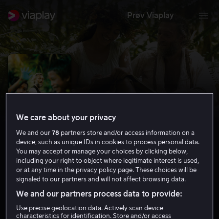
Prøv Viaplay
We care about your privacy
We and our
78
partners store and/or access information on a
device, such as unique IDs in cookies to process personal data.
You may accept or manage your choices by clicking below,
including your right to object where legitimate interest is used,
or at any time in the privacy policy page. These choices will be
Gauguin
signaled to our partners and will not affect browsing data.
6.0
Drama
2017
1 t 36 min
15 år
We and our partners process data to provide:
HD
Use precise geolocation data. Actively scan device
characteristics for identification. Store and/or access