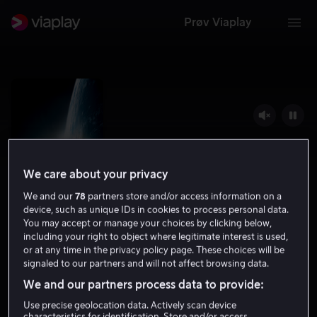
Prøv Viaplay
We care about your privacy
We and our
78
partners store and/or access information on a
device, such as unique IDs in cookies to process personal data.
You may accept or manage your choices by clicking below,
including your right to object where legitimate interest is used,
Gravity
or at any time in the privacy policy page. These choices will be
signaled to our partners and will not affect browsing data.
7.7
Thriller
Science Fiction
2013
1 t 27 min
We and our partners process data to provide:
12 år
Use precise geolocation data. Actively scan device
HD
characteristics for identification. Store and/or access