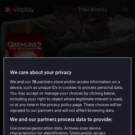
Prøv Viaplay
We care about your privacy
We and our
78
partners store and/or access information on a
device, such as unique IDs in cookies to process personal data.
You may accept or manage your choices by clicking below,
including your right to object where legitimate interest is used,
or at any time in the privacy policy page. These choices will be
Gremlins 2
signaled to our partners and will not affect browsing data.
6.5
Komedie
Grøsser
1990
1 t 42 min
9 år
We and our partners process data to provide:
HD
Use precise geolocation data. Actively scan device
characteristics for identification. Store and/or access