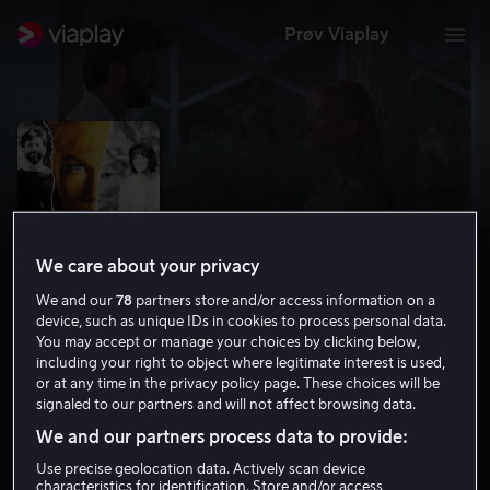
Prøv Viaplay
We care about your privacy
We and our
78
partners store and/or access information on a
device, such as unique IDs in cookies to process personal data.
You may accept or manage your choices by clicking below,
including your right to object where legitimate interest is used,
Hånden som rører vuggen
or at any time in the privacy policy page. These choices will be
signaled to our partners and will not affect browsing data.
6.7
Drama
Thriller
1992
1 t 45 min
15 år
We and our partners process data to provide:
HD
Use precise geolocation data. Actively scan device
characteristics for identification. Store and/or access