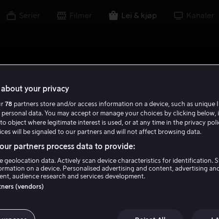
Serier
Filmer
Lei & kjøp
Kanaler
about your privacy
ur
78
partners store and/or access information on a device, such as unique I
 personal data. You may accept or manage your choices by clicking below, 
to object where legitimate interest is used, or at any time in the privacy pol
ces will be signaled to our partners and will not affect browsing data.
ur partners process data to provide:
e geolocation data. Actively scan device characteristics for identification. 
ormation on a device. Personalised advertising and content, advertising an
nt, audience research and services development.
rtners (vendors)