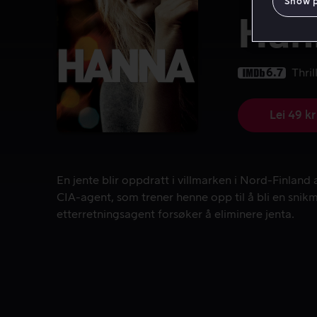
Show 
Han
6.7
Thril
Lei 49 kr
En jente blir oppdratt i villmarken i Nord-Finland
En jente blir oppdratt i villmarken i Nord-Finland a
CIA-agent, som trener henne opp til å bli en sni
etterretningsagent forsøker å eliminere jenta.