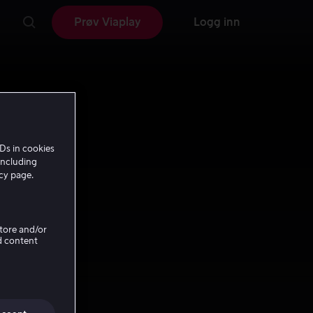
Prøv Viaplay
Logg inn
Ds in cookies
including
icy page.
Store and/or
d content