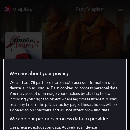
Prøv Viaplay
We care about your privacy
We and our
78
partners store and/or access information on a
device, such as unique IDs in cookies to process personal data.
You may accept or manage your choices by clicking below,
including your right to object where legitimate interest is used,
Harrison's Flowers
or at any time in the privacy policy page. These choices will be
signaled to our partners and will not affect browsing data.
7.0
Drama
Romantikk
2000
1 t 56 min
We and our partners process data to provide:
15 år
HD
Use precise geolocation data. Actively scan device