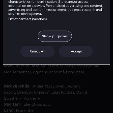
characteristics for identification. Store and/or access
information on a device. Personalised advertising and content,
advertising and content measurement, audience research and
Lei 49 kr
services development.
List of partners (vendors)
Kjøp 89 kr
Se trailer
Show purposes
Reject All
I Accept
1991: Reporteren Harrison Lloyd reiser til tidligere Jugosl
1991: Reporteren Harrison Lloyd reiser til tidligere
Jugoslavia for å dekke "opptakten til en mindre
konflikt" med løfte om at det er hans siste oppdrag.
Han forsvinner, og hans kone må finne ham.
Medvirkende
Andie MacDowell
Adrien
Brody
Brendan Gleeson
Elias Koteas
David
Strathairn
Vis fler
Regissør
Élie Chouraqui
Land
Frankrike