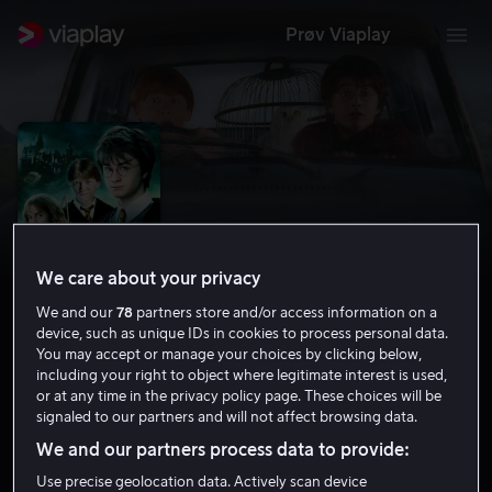
Prøv Viaplay
We care about your privacy
We and our
78
partners store and/or access information on a
device, such as unique IDs in cookies to process personal data.
You may accept or manage your choices by clicking below,
including your right to object where legitimate interest is used,
Harry Potter og mysteriekammeret
or at any time in the privacy policy page. These choices will be
signaled to our partners and will not affect browsing data.
7.5
Familiefilm
Eventyr
2002
2 t 34 min
We and our partners process data to provide:
9 år
HD
Use precise geolocation data. Actively scan device