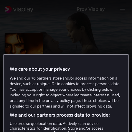
Prøv Viaplay
We care about your privacy
We and our
78
partners store and/or access information on a
device, such as unique IDs in cookies to process personal data.
You may accept or manage your choices by clicking below,
including your right to object where legitimate interest is used,
or at any time in the privacy policy page. These choices will be
Haven
signaled to our partners and will not affect browsing data.
5.7
Drama
2004
1 t 34 min
15 år
We and our partners process data to provide:
HD
Use precise geolocation data. Actively scan device
characteristics for identification. Store and/or access