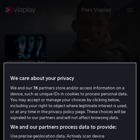
Prøv Viaplay
We care about your privacy
We and our
78
partners store and/or access information on a
device, such as unique IDs in cookies to process personal data.
You may accept or manage your choices by clicking below,
including your right to object where legitimate interest is used,
Independence Day
or at any time in the privacy policy page. These choices will be
signaled to our partners and will not affect browsing data.
7.0
Science Fiction
Action
1996
2 t 18 min
We and our partners process data to provide:
12 år
Use precise geolocation data. Actively scan device
HD