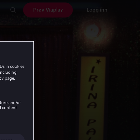
Prøv Viaplay
Logg inn
Ds in cookies
including
icy page.
Store and/or
d content