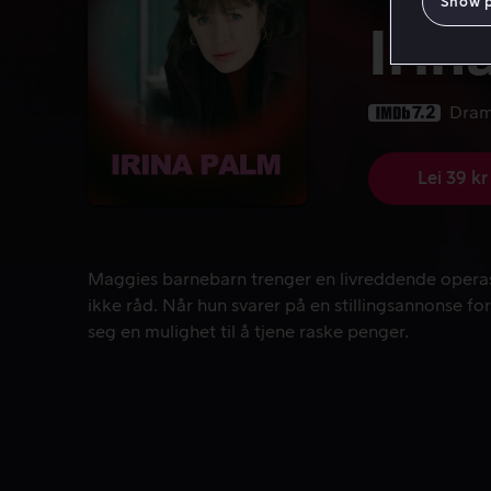
Show 
Irin
7.2
Dra
Lei 39 kr
Maggies barnebarn trenger en livreddende operasjo
Maggies barnebarn trenger en livreddende operas
ikke råd. Når hun svarer på en stillingsannonse fo
seg en mulighet til å tjene raske penger.