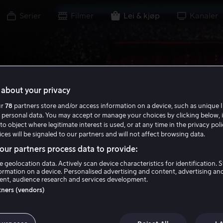
Serier
Filmer
Lei & kjøp
Kanaler
about your privacy
ur
78
partners store and/or access information on a device, such as unique I
 personal data. You may accept or manage your choices by clicking below, 
to object where legitimate interest is used, or at any time in the privacy pol
ces will be signaled to our partners and will not affect browsing data.
ur partners process data to provide:
e geolocation data. Actively scan device characteristics for identification. 
ormation on a device. Personalised advertising and content, advertising an
nt, audience research and services development.
rtners (vendors)