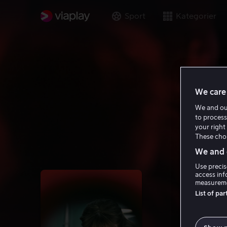
Sport
Kategorier
We care 
We and o
to process
your right 
These choi
We and o
Use precis
access inf
measureme
List of pa