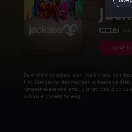
Show 
Jack
6.5
Kom
Lei 49 kr
De er eldre og gråere, men ikke klokere, og tilbake
De er eldre og gråere, men ikke klokere, og tilbak
film. Gjengen tar deg med bak kulissene og deler
rampestrekene sine latterlig langt. Med klipp du ald
Jackass er virkelig for evig.