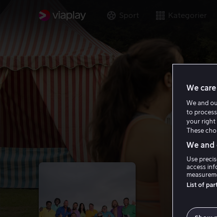
Sport
Kategorier
We care 
We and o
to process
your right 
These choi
We and o
Use precis
access inf
measureme
List of pa