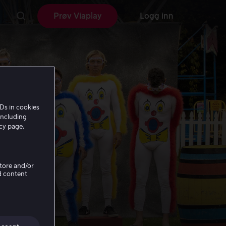
Prøv Viaplay
Logg inn
Ds in cookies
including
icy page.
Store and/or
d content