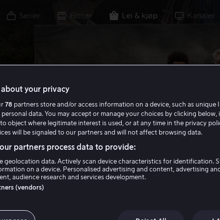
Serier
Filmer
Lei & kjøp
Kanaler
about your privacy
ur
78
partners store and/or access information on a device, such as unique I
 personal data. You may accept or manage your choices by clicking below, 
to object where legitimate interest is used, or at any time in the privacy pol
ces will be signaled to our partners and will not affect browsing data.
ur partners process data to provide:
e geolocation data. Actively scan device characteristics for identification. 
ormation on a device. Personalised advertising and content, advertising an
nt, audience research and services development.
rtners (vendors)