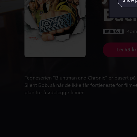
Show 
Bac
6.8
Kom
Lei 49 kr
Tegneserien "Bluntman and Chronic" er basert på to 
Tegneserien "Bluntman and Chronic" er basert på to
Silent Bob, så når de ikke får fortjeneste for film
plan for å ødelegge filmen.