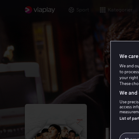
Sport
Kategorier
We care 
We and o
to process
your right 
These choi
We and o
Use precis
access inf
measureme
List of pa
Jay 