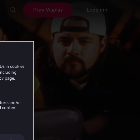
Prøv Viaplay
Logg inn
Ds in cookies
including
icy page.
Store and/or
d content
ike