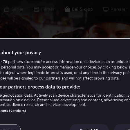
Serier
Filmer
Lei & kjøp
Kanaler
about your privacy
ur
78
partners store and/or access information on a device, such as unique I
 personal data. You may accept or manage your choices by clicking below, 
to object where legitimate interest is used, or at any time in the privacy pol
ces will be signaled to our partners and will not affect browsing data.
ur partners process data to provide:
e geolocation data. Actively scan device characteristics for identification. 
ormation on a device. Personalised advertising and content, advertising an
nt, audience research and services development.
rtners (vendors)
and Silent Bob Str