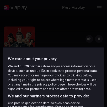
Prøv Viaplay
We care about your privacy
We and our
78
partners store and/or access information on a
device, such as unique IDs in cookies to process personal data.
You may accept or manage your choices by clicking below,
including your right to object where legitimate interest is used,
Jojo Rabbit
or at any time in the privacy policy page. These choices will be
signaled to our partners and will not affect browsing data.
7.9
Drama
Komedie
2019
1 t 43 min
12 år
We and our partners process data to provide:
HD
Use precise geolocation data. Actively scan device
characteristics for identification. Store and/or access