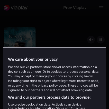
Prøv Viaplay
We care about your privacy
We and our
78
partners store and/or access information on a
device, such as unique IDs in cookies to process personal data.
You may accept or manage your choices by clicking below,
including your right to object where legitimate interest is used,
Kingdom of Heaven
or at any time in the privacy policy page. These choices will be
signaled to our partners and will not affect browsing data.
7.3
Action
Eventyr
2005
2 t 18 min
15 år
We and our partners process data to provide:
HD
Use precise geolocation data. Actively scan device
characteristics for identification. Store and/or access