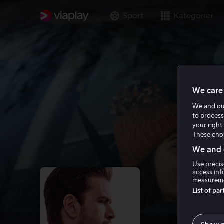
Sport
Kategorier
We care 
We and o
to process
your right 
These choi
We and o
Use precis
access inf
measureme
List of pa