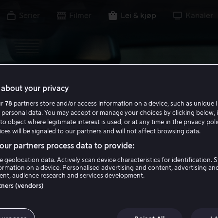
Serier
Filmer
Lei & kjøp
Kanaler
about your privacy
ur
78
partners store and/or access information on a device, such as unique I
 personal data. You may accept or manage your choices by clicking below, 
to object where legitimate interest is used, or at any time in the privacy pol
ces will be signaled to our partners and will not affect browsing data.
ur partners process data to provide:
e geolocation data. Actively scan device characteristics for identification. 
ormation on a device. Personalised advertising and content, advertising an
nt, audience research and services development.
rtners (vendors)