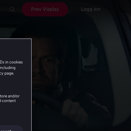
Prøv Viaplay
Logg inn
Ds in cookies
including
icy page.
Store and/or
d content