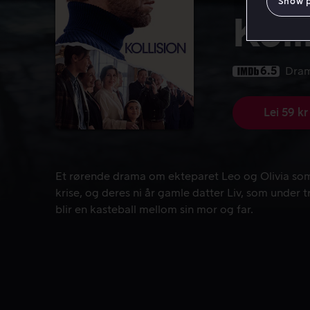
Show 
Koll
6.5
Dra
Lei 59 kr
Et rørende drama om ekteparet Leo og Olivia som p
Et rørende drama om ekteparet Leo og Olivia som 
krise, og deres ni år gamle datter Liv, som under
blir en kasteball mellom sin mor og far.