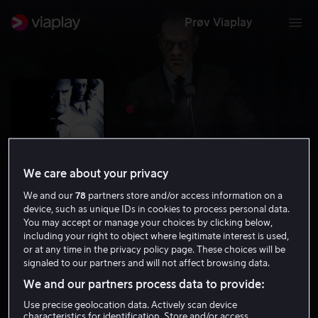
Prøv Viaplay
We care about your privacy
We and our
78
partners store and/or access information on a
device, such as unique IDs in cookies to process personal data.
You may accept or manage your choices by clicking below,
including your right to object where legitimate interest is used,
Kongekabale
or at any time in the privacy policy page. These choices will be
signaled to our partners and will not affect browsing data.
7.3
Drama
Thriller
2004
1 t 42 min
12 år
We and our partners process data to provide:
HD
Use precise geolocation data. Actively scan device
characteristics for identification. Store and/or access