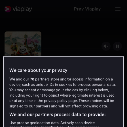
Prøv Viaplay
We care about your privacy
We and our
78
partners store and/or access information on a
device, such as unique IDs in cookies to process personal data.
You may accept or manage your choices by clicking below,
including your right to object where legitimate interest is used,
Kung Fu Panda 4
or at any time in the privacy policy page. These choices will be
signaled to our partners and will not affect browsing data.
6.3
Familiefilm
Barnefilm
2024
1 t 29 min
We and our partners process data to provide:
6 år
Use precise geolocation data. Actively scan device
HD