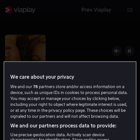
Prøv Viaplay
We care about your privacy
We and our
78
partners store and/or access information on a
device, such as unique IDs in cookies to process personal data.
You may accept or manage your choices by clicking below,
including your right to object where legitimate interest is used,
Light Light Light
or at any time in the privacy policy page. These choices will be
signaled to our partners and will not affect browsing data.
7.0
Drama
2023
1 t 26 min
12 år
We and our partners process data to provide:
HD
Use precise geolocation data. Actively scan device
characteristics for identification. Store and/or access