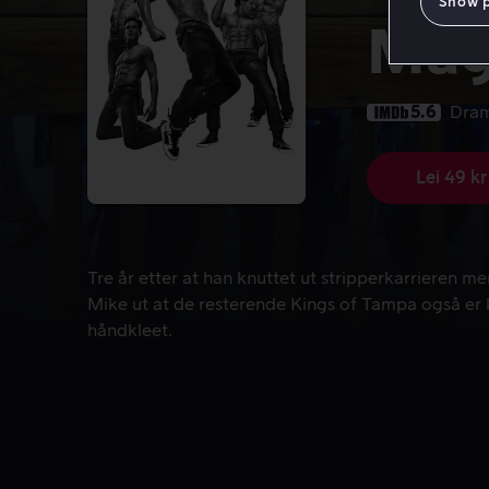
Show 
Mag
5.6
Dra
Lei 49 kr
Tre år etter at han knuttet ut stripperkarrieren me
Tre år etter at han knuttet ut stripperkarrieren me
Mike ut at de resterende Kings of Tampa også er kl
håndkleet.