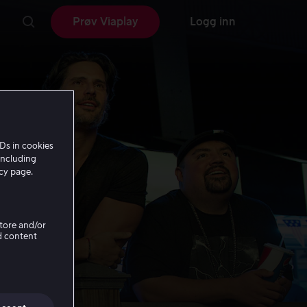
Prøv Viaplay
Logg inn
Ds in cookies
including
icy page.
Store and/or
d content