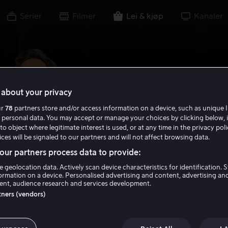
Serier
Filmer
Lei & kjøp
Kanaler
about your privacy
ur
78
partners store and/or access information on a device, such as unique I
 personal data. You may accept or manage your choices by clicking below, 
to object where legitimate interest is used, or at any time in the privacy pol
ces will be signaled to our partners and will not affect browsing data.
ur partners process data to provide:
e geolocation data. Actively scan device characteristics for identification. 
ormation on a device. Personalised advertising and content, advertising an
nt, audience research and services development.
rtners (vendors)