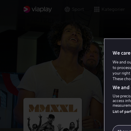
Sport
Kategorier
We care 
We and o
to process
your right 
These choi
We and o
Use precis
access inf
measureme
List of pa