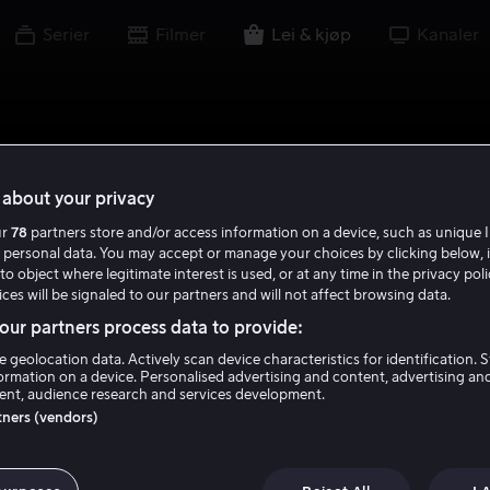
Serier
Filmer
Lei & kjøp
Kanaler
about your privacy
ur
78
partners store and/or access information on a device, such as unique I
 personal data. You may accept or manage your choices by clicking below, 
to object where legitimate interest is used, or at any time in the privacy pol
ces will be signaled to our partners and will not affect browsing data.
ur partners process data to provide:
e geolocation data. Actively scan device characteristics for identification. 
ormation on a device. Personalised advertising and content, advertising an
nt, audience research and services development.
rtners (vendors)