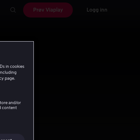
Prøv Viaplay
Logg inn
Ds in cookies
including
icy page.
Store and/or
d content