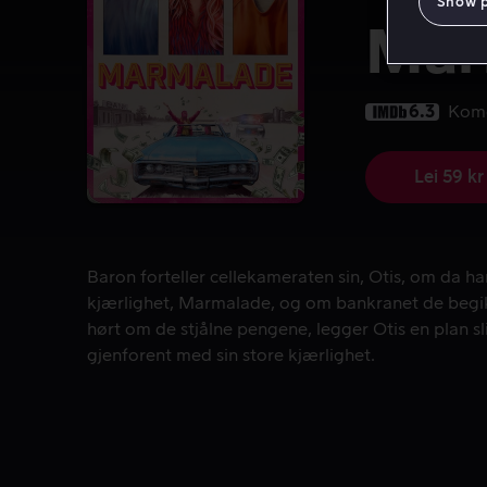
Show 
Mar
6.3
Kom
Lei 59 kr
Baron forteller cellekameraten sin, Otis, om da h
Baron forteller cellekameraten sin, Otis, om da ha
kjærlighet, Marmalade, og om bankranet de begi
hørt om de stjålne pengene, legger Otis en plan sl
gjenforent med sin store kjærlighet.