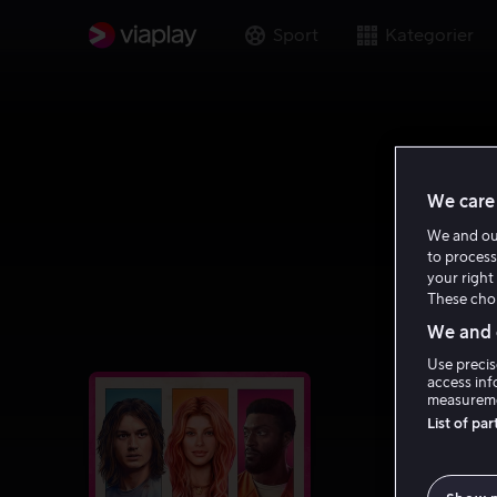
Sport
Kategorier
We care 
We and o
to process
your right 
These choi
We and o
Use precis
access inf
measureme
List of pa